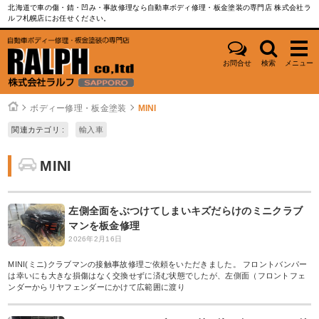
北海道で車の傷・錆・凹み・事故修理なら自動車ボディ修理・板金塗装の専門店 株式会社ラ
ルフ札幌店にお任せください。
お問合せ
検索
メニュー
ボディー修理・板金塗装
MINI
関連カテゴリ :
輸入車
MINI
左側全面をぶつけてしまいキズだらけのミニクラブ
マンを板金修理
2026年2月16日
MINI(ミニ)クラブマンの接触事故修理ご依頼をいただきました。 フロントバンパー
は幸いにも大きな損傷はなく交換せずに済む状態でしたが、左側面（フロントフェ
ンダーからリヤフェンダーにかけて広範囲に渡り