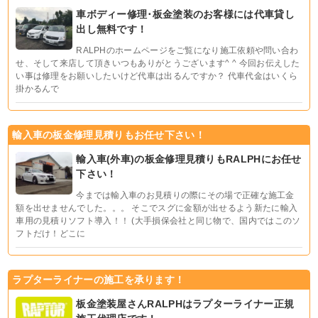
車ボディー修理･板金塗装のお客様には代車貸し
出し無料です！
RALPHのホームページをご覧になり施工依頼や問い合わ
せ、そして来店して頂きいつもありがとうございます^ ^ 今回お伝えした
い事は修理をお願いしたいけど代車は出るんですか？ 代車代金はいくら
掛かるんで
輸入車の板金修理見積りもお任せ下さい！
輸入車(外車)の板金修理見積りもRALPHにお任せ
下さい！
今までは輸入車のお見積りの際にその場で正確な施工金
額を出せませんでした。。。 そこでスグに金額が出せるよう新たに輸入
車用の見積りソフト導入！！ (大手損保会社と同じ物で、国内ではこのソ
フトだけ！どこに
ラプターライナーの施工を承ります！
板金塗装屋さんRALPHはラプターライナー正規