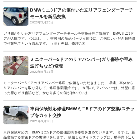
BMWミニ3ドアの傷付いた左リアフェンダーアーチ
モールを新品交換
2023年5月25日
ガリ傷が付いた左リアフェンダーアーチモールを交換修理ご依頼で、BMWミニ3ド
アが入庫です。 今回は、、、交換用の新品パーツ入荷後に、ご来店いただき短時間
で作業完了という流れです。 （※）先日、修理ご相
ミニクーパー5ドアのリアバンパー(ガリ傷跡や歪み
波打ちなど)修理
2022年5月11日
ミニクーパー5ドアのリアバンパー修理ご依頼をいただきました。 早速、車体から
リアバンパーを取り外して、修理作業開始です。 今回のリアバンパーは、外壁に擦
った様なガリ傷跡など、かなり多くの傷が付いていま
車両保険対応修理BMWミニ5ドアのドア交換/ステッ
プをカット交換
2021年9月10日
車両保険対応の、BMWミニ5ドアの左側面損傷修理を進めていきます。 まずは、新
品交換する前後ドアの裏塗りをします。 損傷したサイドステップは、助手席下辺り