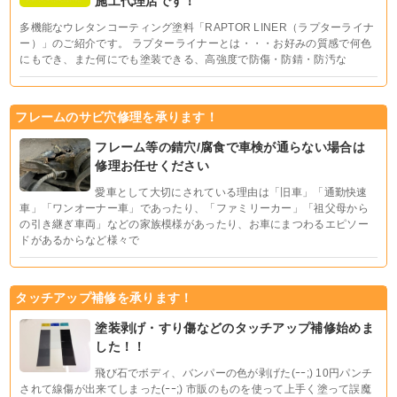
施工代理店です！
多機能なウレタンコーティング塗料「RAPTOR LINER（ラプターライナ
ー）」のご紹介です。 ラプターライナーとは・・・お好みの質感で何色
にもでき、また何にでも塗装できる、高強度で防傷・防錆・防汚な
フレームのサビ穴修理を承ります！
フレーム等の錆穴/腐食で車検が通らない場合は
修理お任せください
愛車として大切にされている理由は「旧車」「通勤快速
車」「ワンオーナー車」であったり、「ファミリーカー」「祖父母から
の引き継ぎ車両」などの家族模様があったり、お車にまつわるエピソー
ドがあるからなど様々で
タッチアップ補修を承ります！
塗装剥げ・すり傷などのタッチアップ補修始めま
した！！
飛び石でボディ、バンパーの色が剥げた(ｰｰ;) 10円パンチ
されて線傷が出来てしまった(ｰｰ;) 市販のものを使って上手く塗って誤魔