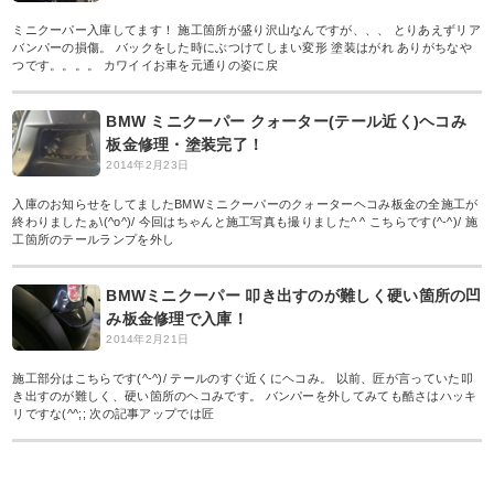
ミニクーパー入庫してます！ 施工箇所が盛り沢山なんですが、、、 とりあえずリア
バンパーの損傷。 バックをした時にぶつけてしまい変形 塗装はがれ ありがちなや
つです。。。。 カワイイお車を元通りの姿に戻
BMW ミニクーパー クォーター(テール近く)ヘコみ
板金修理・塗装完了！
2014年2月23日
入庫のお知らせをしてましたBMWミニクーパーのクォーターヘコみ板金の全施工が
終わりましたぁ\(^o^)/ 今回はちゃんと施工写真も撮りました^ ^ こちらです(^-^)/ 施
工箇所のテールランプを外し
BMWミニクーパー 叩き出すのが難しく硬い箇所の凹
み板金修理で入庫！
2014年2月21日
施工部分はこちらです(^-^)/ テールのすぐ近くにヘコみ。 以前、匠が言っていた叩
き出すのが難しく、硬い箇所のヘコみです。 バンパーを外してみても酷さはハッキ
リですな(^^;; 次の記事アップでは匠