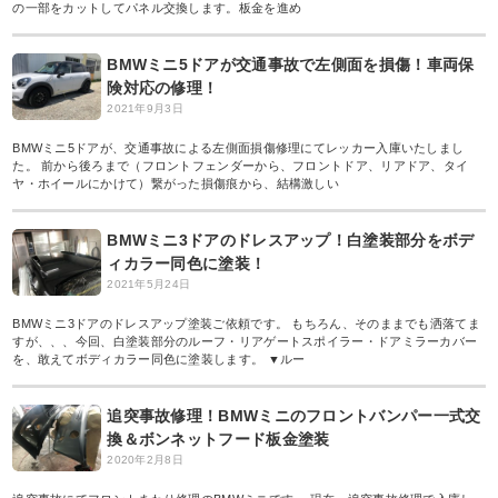
の一部をカットしてパネル交換します。板金を進め
BMWミニ5ドアが交通事故で左側面を損傷！車両保
険対応の修理！
2021年9月3日
BMWミニ5ドアが、交通事故による左側面損傷修理にてレッカー入庫いたしまし
た。 前から後ろまで（フロントフェンダーから、フロントドア、リアドア、タイ
ヤ・ホイールにかけて）繋がった損傷痕から、結構激しい
BMWミニ3ドアのドレスアップ！白塗装部分をボデ
ィカラー同色に塗装！
2021年5月24日
BMWミニ3ドアのドレスアップ塗装ご依頼です。 もちろん、そのままでも洒落てま
すが、、、今回、白塗装部分のルーフ・リアゲートスポイラー・ドアミラーカバー
を、敢えてボディカラー同色に塗装します。 ▼ルー
追突事故修理！BMWミニのフロントバンパー一式交
換＆ボンネットフード板金塗装
2020年2月8日