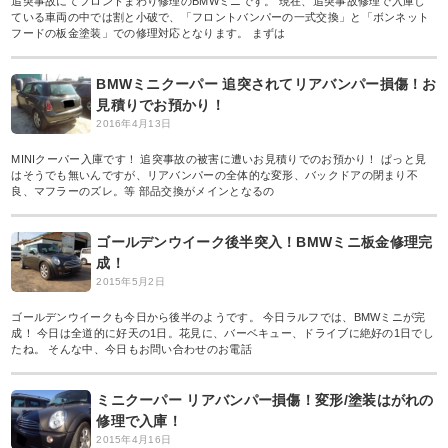
追突事故にてフロントまわり修理のBMWミニです。 現在、追突事故修理で入庫し
ている車両の中では割と小破で、「フロントバンパーの一式交換」と「ボンネット
フードの板金塗装」での修理対応となります。 まずは
BMWミニクーパー 追突されてリアバンパー損傷！お
見積りでお預かり！
2016年4月13日
MINIクーパー入庫です！ 追突事故の被害に遭いお見積りでのお預かり！ ぱっと見
はそうでも無いんですが、リアバンパーの全体的な変形、バックドアの閉まり不
良、マフラーのズレ。等 部品交換がメインとなるの
ゴールデンウイーク後半突入！BMWミニ板金修理完
成！
2015年5月2日
ゴールデンウイークも今日から後半のようです。 今日ラルフでは、BMWミニが完
成！ 今日は全道的に好天の1日。花見に、バーベキュー、ドライブに絶好の1日でし
たね。 そんな中、今日もお問い合わせのお電話
ミニクーパー リアバンパー損傷！変形/塗装はがれの
修理で入庫！
2015年4月16日