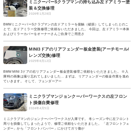
ミニクーパーSクラブマンの持ち込み左ドアミラー塗
装＆交換修理
2026年1月28日
BMWミニクーパーSクラブマンの左ドアミラーを接触（破損）してしまったとのこ
とで、左ドアミラー交換修理ご依頼をいただきました。 今回は、左ドアミラー本体
およびミラーカバーをオーナーさんご自身でご用意さ
MINI3ドアのリアフェンダー板金塗装(アーチモール/
レンズ交換)修理
2025年6月12日
BMW MINI 3ドアの右リアフェンダー板金塗装修理ご依頼をいただきました。 ※入
庫時の画像は撮り忘れてしまいました... まずは、リアフェンダーの板金作業を進め
ていきます。 そして、フェンダーアー
ミニクラブマンジョンクーパーワークスの左フロン
ト損傷自費修理
2024年4月5日
ミニクラブマンのジョンクーパーワークスが入庫です。 冬シーズン中に左フロント
周りを損傷してしまったようで、修理ご依頼をいただきました。 「左フロントフェ
ンダー」から「フロントバンパー」にかけてガリ傷が