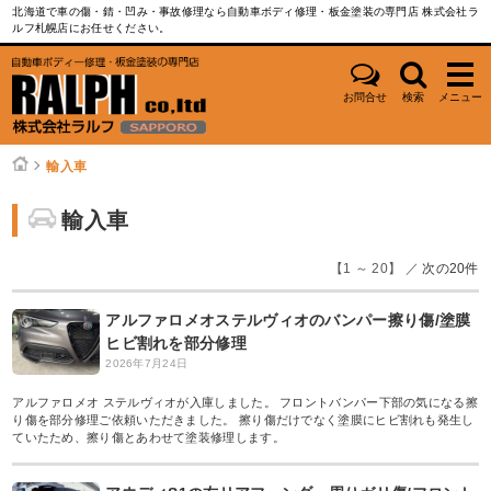
北海道で車の傷・錆・凹み・事故修理なら自動車ボディ修理・板金塗装の専門店 株式会社ラ
ルフ札幌店にお任せください。
お問合せ
検索
メニュー
輸入車
輸入車
【1 ～ 20】 ／
次の20件
アルファロメオステルヴィオのバンパー擦り傷/塗膜
ヒビ割れを部分修理
2026年7月24日
アルファロメオ ステルヴィオが入庫しました。 フロントバンパー下部の気になる擦
り傷を部分修理ご依頼いただきました。 擦り傷だけでなく塗膜にヒビ割れも発生し
ていたため、擦り傷とあわせて塗装修理します。