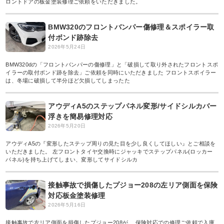
ロントドアの板金塗装修理ご依頼をいただきました。
BMW320のフロントバンパー傷修理＆スポイラー取
付ボンド跡除去
2026年5月24日
BMW320dの「フロントバンパーの傷修理」と「破損して取り外されたフロントスポ
イラーの取付ボンド跡を除去」ご依頼を同時にいただきました フロントスポイラー
は、冬場に破損して半分ほど欠損してしまったた
アウディA5のステップパネル変形/サイドシルカバー
浮きを簡易修理対応
2026年5月20日
アウディA5の『変形したステップ周りの見た目を少し良くしてほしい』とご相談を
いただきました。 左フロントタイヤ交換時にジャッキでステップパネル(ロッカー
パネル)を持ち上げてしまい、変形してサイドシルカ
接触事故で損傷したプジョー208の左リア側面を保険
対応板金塗装修理
2026年5月16日
接触事故で左リア側面を損傷したプジョー208が、 保険対応での修理ご依頼で入庫