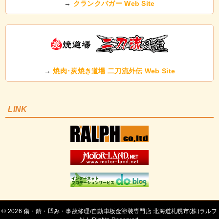
→
クランクバガー Web Site
→
焼肉･炭焼き道場 二刀流外伝 Web Site
LINK
©
傷・錆・凹み・事故修理/自動車板金塗装専門店 北海道札幌市(株)ラルフ