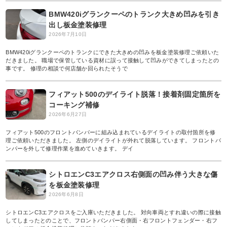
BMW420iグランクーペのトランク大きめ凹みを引き
出し板金塗装修理
2026年7月10日
BMW420iグランクーペのトランクにできた大きめの凹みを板金塗装修理ご依頼いた
だきました。 職場で保管している資材に誤って接触して凹みができてしまったとの
事です。 修理の相談で何店舗か回られたそうで
フィアット500のデイライト脱落！接着剤固定箇所を
コーキング補修
2026年6月27日
フィアット500のフロントバンパーに組み込まれているデイライトの取付箇所を修
理ご依頼いただきました。 左側のデイライトが外れて脱落しています。 フロントバ
ンパーを外して修理作業を進めていきます。 デイ
シトロエンC3エアクロス右側面の凹み伴う大きな傷
を板金塗装修理
2026年6月8日
シトロエンC3エアクロスをご入庫いただきました。 対向車両とすれ違いの際に接触
してしまったとのことで、フロントバンパー右側面・右フロントフェンダー・右フ