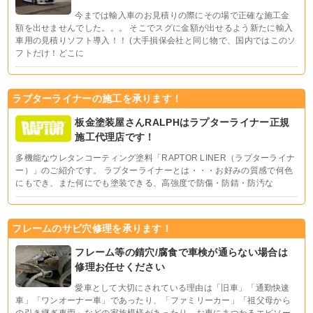
今までは輸入車のお見積りの際にその場で正確な施工金
額を出せませんでした。。。 そこでスグに金額が出せるよう新たに輸入
車用の見積りソフト導入！！ (大手損保会社と同じ物で、国内ではこのソ
フトだけ！どこに
ラプターライナーの施工を承ります！
板金塗装屋さんRALPHはラプターライナー正規
施工代理店です！
多機能なウレタンコーティング塗料「RAPTOR LINER（ラプターライナ
ー）」のご紹介です。 ラプターライナーとは・・・お好みの質感で何色
にもでき、また何にでも塗装できる、高強度で防傷・防錆・防汚な
フレームのサビ穴修理を承ります！
フレーム等の錆穴/腐食で車検が通らない場合は
修理お任せください
愛車として大切にされている理由は「旧車」「通勤快速
車」「ワンオーナー車」であったり、「ファミリーカー」「祖父母から