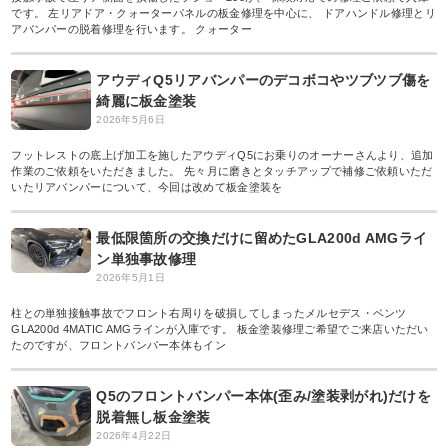
です。 左リアドア・クォーターパネルの板金修理を中心に、 ドアハンドル修理とリ
アバンパーの脱着修理を行います。 クォーター
アウディQ5リアバンパーのデコボコやツブツブ傷を
綺麗に板金塗装
2026年5月6日
フットレストの底上げ加工を施したアウディQ5にお乗りのオーナーさんより、追加
作業のご依頼をいただきました。 先々月に磨きとタッチアップで補修ご依頼いただ
いたリアバンパーについて、今回は改めて板金塗装を
最低限箇所の交換だけに留めたGLA200d AMGライ
ン単独事故修理
2026年5月1日
柱との単独接触事故でフロント右周りを破損してしまったメルセデス・ベンツ
GLA200d 4MATIC AMGラインが入庫です。 板金塗装修理ご希望でご来店いただい
たのですが、フロントバンパー本体もイン
Q5のフロントバンパー本体(歪み/塗装剥がれ)だけを
脱着無し板金塗装
2026年4月22日