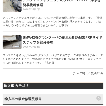
アルファロメオジュリアのフロントバンパー浮きを
簡易接着修理
2026年3月20日
アルファロメオジュリアがフロントバンパー浮き修理ご相談でご来店です。 『雪道
の深い轍（わだち）にはまってフロントバンパー右側が浮きあがってしまい、パカ
パカしているのでどうにか修理できないか？』と事です
BMW420iグランクーペの割れたBEAM製FRPサイド
ステップを部分修理
2026年3月16日
フルエアロを纏ったBMW420iグランクーペがご来店です。 この仕様のまま冬シーズ
ンを過ごされたようで、雪道の穴にタイヤが落ちてBEAM製FRPサイドステップが
少しだけ割れしまったようです。 『見た目
【1 ～ 20】 ／
次の20件
輸入車 カテゴリ
輸入車の板金修理見積り