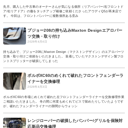
先月、購入した中古車のオーナーさんが気になる個所（リアバンパー/右フロントド
ア/右リアドア）の傷をタッチアップ補修ご依頼くださったアウディQ5が再来店で
す。 今回は、フロントバンパーに複数個所ある歪み
プジョー208の持ち込みMaxton Designエアロパー
ツ交換・取り付け
2026年4月4日
持ち込みで、プジョー208にMaxton Design（マクストンデザイン）のエアロパーツ
交換・取り付けご依頼をいただきました。 装着していたマクストンデザイン製フロ
ントスプリッターが破損してしまった
ボルボXC60のめくれて破れたフロントフェンダーラ
イナーを交換修理
2026年4月3日
ボルボXC60の冬場にめくれて破れた左フロントフェンダーライナーを交換修理作業
ご相談いただきました。 冬の間に何度もめくれてビスで留めたりしていたようです
が、破れたフェンダーライナーの隙間からウォッシ
レンジローバーの破損したバンパー/グリルを保険対
応新品交換修理