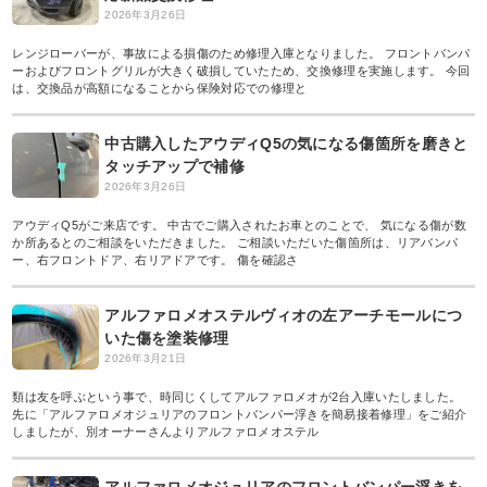
2026年3月26日
レンジローバーが、事故による損傷のため修理入庫となりました。 フロントバンパ
ーおよびフロントグリルが大きく破損していたため、交換修理を実施します。 今回
は、交換品が高額になることから保険対応での修理と
中古購入したアウディQ5の気になる傷箇所を磨きと
タッチアップで補修
2026年3月26日
アウディQ5がご来店です。 中古でご購入されたお車とのことで、 気になる傷が数
か所あるとのご相談をいただきました。 ご相談いただいた傷箇所は、リアバンパ
ー、右フロントドア、右リアドアです。 傷を確認さ
アルファロメオステルヴィオの左アーチモールにつ
いた傷を塗装修理
2026年3月21日
類は友を呼ぶという事で、時同じくしてアルファロメオが2台入庫いたしました。
先に「アルファロメオジュリアのフロントバンパー浮きを簡易接着修理」をご紹介
しましたが、別オーナーさんよりアルファロメオステル