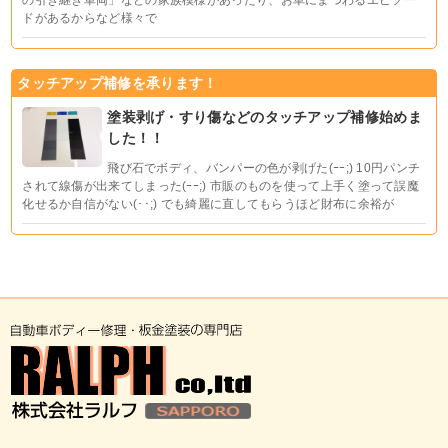
の引き継ぎ車両」などの家族模様があったり、お車にまつわるエピソー
ドがあるからなど様々で
タッチアップ補修を承ります！
塗装剥げ・すり傷などのタッチアップ補修始めま
した！！
飛び石でボディ、バンパーの色が剥げた(ｰｰ;) 10円パンチ
されて線傷が出来てしまった(ｰｰ;) 市販のものを使って上手く塗って誤魔
化せるか自信がない(･･;) でも綺麗に直してもらうほど財布に余裕が