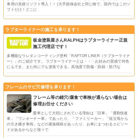
車用の見積りソフト導入！！ (大手損保会社と同じ物で、国内ではこのソ
フトだけ！どこに
ラプターライナーの施工を承ります！
板金塗装屋さんRALPHはラプターライナー正規
施工代理店です！
多機能なウレタンコーティング塗料「RAPTOR LINER（ラプターライナ
ー）」のご紹介です。 ラプターライナーとは・・・お好みの質感で何色
にもでき、また何にでも塗装できる、高強度で防傷・防錆・防汚な
フレームのサビ穴修理を承ります！
フレーム等の錆穴/腐食で車検が通らない場合は
修理お任せください
愛車として大切にされている理由は「旧車」「通勤快速
車」「ワンオーナー車」であったり、「ファミリーカー」「祖父母から
の引き継ぎ車両」などの家族模様があったり、お車にまつわるエピソー
ドがあるからなど様々で