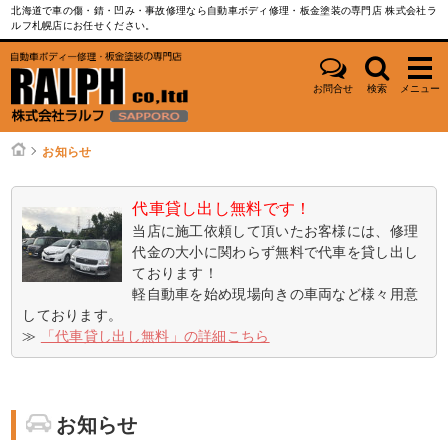
北海道で車の傷・錆・凹み・事故修理なら自動車ボディ修理・板金塗装の専門店 株式会社ラ
ルフ札幌店にお任せください。
お問合せ
検索
メニュー
お知らせ
代車貸し出し無料です！
当店に施工依頼して頂いたお客様には、修理
代金の大小に関わらず無料で代車を貸し出し
ております！
軽自動車を始め現場向きの車両など様々用意
しております。
≫
「代車貸し出し無料」の詳細こちら
お知らせ