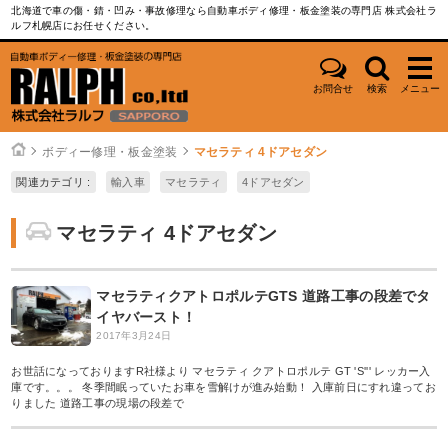
北海道で車の傷・錆・凹み・事故修理なら自動車ボディ修理・板金塗装の専門店 株式会社ラ
ルフ札幌店にお任せください。
お問合せ
検索
メニュー
ボディー修理・板金塗装
マセラティ 4ドアセダン
関連カテゴリ :
輸入車
マセラティ
4ドアセダン
マセラティ 4ドアセダン
マセラティクアトロポルテGTS 道路工事の段差でタ
イヤバースト！
2017年3月24日
お世話になっておりますR社様より マセラティ クアトロポルテ GT 'S''' レッカー入
庫です。。。 冬季間眠っていたお車を雪解けが進み始動！ 入庫前日にすれ違ってお
りました 道路工事の現場の段差で