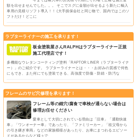
今までは輸入車のお見積りの際にその場で正確な施工金
額を出せませんでした。。。 そこでスグに金額が出せるよう新たに輸入
車用の見積りソフト導入！！ (大手損保会社と同じ物で、国内ではこのソ
フトだけ！どこに
ラプターライナーの施工を承ります！
板金塗装屋さんRALPHはラプターライナー正規
施工代理店です！
多機能なウレタンコーティング塗料「RAPTOR LINER（ラプターライナ
ー）」のご紹介です。 ラプターライナーとは・・・お好みの質感で何色
にもでき、また何にでも塗装できる、高強度で防傷・防錆・防汚な
フレームのサビ穴修理を承ります！
フレーム等の錆穴/腐食で車検が通らない場合は
修理お任せください
愛車として大切にされている理由は「旧車」「通勤快速
車」「ワンオーナー車」であったり、「ファミリーカー」「祖父母から
の引き継ぎ車両」などの家族模様があったり、お車にまつわるエピソー
ドがあるからなど様々で