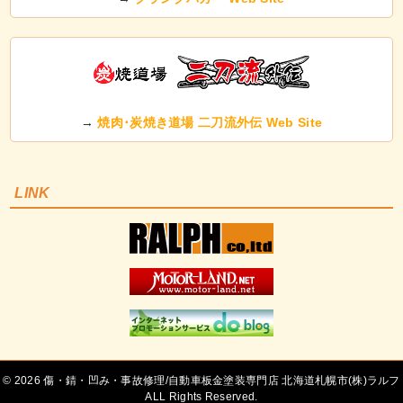
→
焼肉･炭焼き道場 二刀流外伝 Web Site
LINK
©
傷・錆・凹み・事故修理/自動車板金塗装専門店 北海道札幌市(株)ラルフ
ALL Rights Reserved.