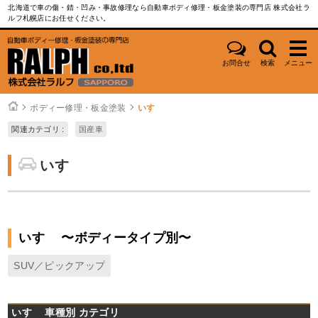
北海道で車の傷・錆・凹み・事故修理なら自動車ボディ修理・板金塗装の専門店 株式会社ラ
ルフ札幌店にお任せください。
お問合せ
検索
メニュー
ボディー修理・板金塗装
いすゞ
関連カテゴリ :
国産車
いすゞ
いすゞ 〜ボディータイプ別〜
SUV／ピックアップ
いすゞ 車種別 カテゴリ