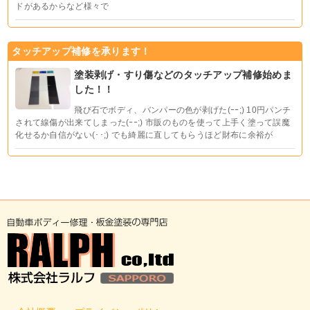
ドがあるからなど様々で
タッチアップ補修を承ります！
塗装剥げ・すり傷などのタッチアップ補修始めま
した！！
飛び石でボディ、バンパーの色が剥げた(ｰｰ;) 10円パンチ
されて線傷が出来てしまった(ｰｰ;) 市販のものを使って上手く塗って誤魔
化せるか自信がない(･･;) でも綺麗に直してもらうほど財布に余裕が