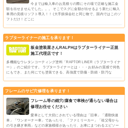
今までは輸入車のお見積りの際にその場で正確な施工金
額を出せませんでした。。。 そこでスグに金額が出せるよう新たに輸入
車用の見積りソフト導入！！ (大手損保会社と同じ物で、国内ではこのソ
フトだけ！どこに
ラプターライナーの施工を承ります！
板金塗装屋さんRALPHはラプターライナー正規
施工代理店です！
多機能なウレタンコーティング塗料「RAPTOR LINER（ラプターライナ
ー）」のご紹介です。 ラプターライナーとは・・・お好みの質感で何色
にもでき、また何にでも塗装できる、高強度で防傷・防錆・防汚な
フレームのサビ穴修理を承ります！
フレーム等の錆穴/腐食で車検が通らない場合は
修理お任せください
愛車として大切にされている理由は「旧車」「通勤快速
車」「ワンオーナー車」であったり、「ファミリーカー」「祖父母から
の引き継ぎ車両」などの家族模様があったり、お車にまつわるエピソー