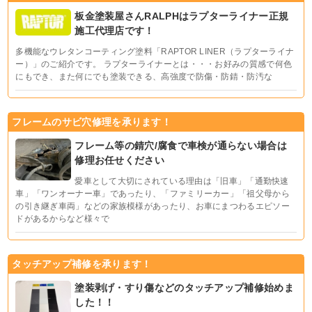
板金塗装屋さんRALPHはラプターライナー正規
施工代理店です！
多機能なウレタンコーティング塗料「RAPTOR LINER（ラプターライナ
ー）」のご紹介です。 ラプターライナーとは・・・お好みの質感で何色
にもでき、また何にでも塗装できる、高強度で防傷・防錆・防汚な
フレームのサビ穴修理を承ります！
フレーム等の錆穴/腐食で車検が通らない場合は
修理お任せください
愛車として大切にされている理由は「旧車」「通勤快速
車」「ワンオーナー車」であったり、「ファミリーカー」「祖父母から
の引き継ぎ車両」などの家族模様があったり、お車にまつわるエピソー
ドがあるからなど様々で
タッチアップ補修を承ります！
塗装剥げ・すり傷などのタッチアップ補修始めま
した！！