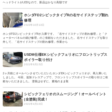
ヘッドライトがLEDなので、新品はかなり高額です
ホンダFD2シビックタイプRの右サイドステップ割れ
修理
2023年10月13日
ホンダFD2シビックタイプRが入庫です。 「右サイドステップの割れ修理」と「ク
ォーターパネルの錆び修理」のご依頼をいただきました。 右サイドステップを取り
外して、「右サイドステップの割れ修理」作業から
USDM仕様EKシビックフェリオにフロントリップス
ポイラー取り付け
2021年6月15日
2ヶ月前にオールペンさせていただいたホンダEKシビックフェリオが、再入庫いた
しました。 今回、追加ドレスアップで、フロントリップスポイラーの取り付けご依
頼をいただきました。 塗装はせずに、素地のまま取
シビックフェリオのスムージング！オールペイント
(全塗装)完成！
2021年4月10日