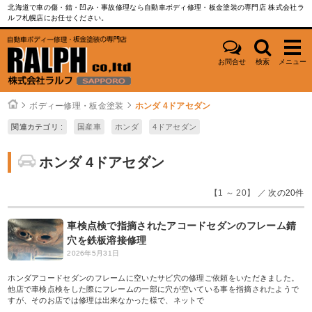
北海道で車の傷・錆・凹み・事故修理なら自動車ボディ修理・板金塗装の専門店 株式会社ラ
ルフ札幌店にお任せください。
お問合せ
検索
メニュー
ボディー修理・板金塗装
ホンダ 4ドアセダン
関連カテゴリ :
国産車
ホンダ
4ドアセダン
ホンダ 4ドアセダン
【1 ～ 20】 ／
次の20件
車検点検で指摘されたアコードセダンのフレーム錆
穴を鉄板溶接修理
2026年5月31日
ホンダアコードセダンのフレームに空いたサビ穴の修理ご依頼をいただきました。
他店で車検点検をした際にフレームの一部に穴が空いている事を指摘されたようで
すが、そのお店では修理は出来なかった様で、ネットで