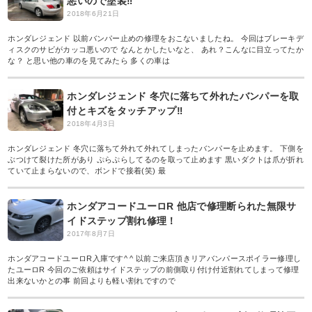
悪いので塗装‼︎
2018年6月21日
ホンダレジェンド 以前バンパー止めの修理をおこないましたね。 今回はブレーキデ
ィスクのサビがカッコ悪いので なんとかしたいなと、 あれ？こんなに目立ってたか
な？ と思い他の車のを見てみたら 多くの車は
ホンダレジェンド 冬穴に落ちて外れたバンパーを取
付とキズをタッチアップ‼︎
2018年4月3日
ホンダレジェンド 冬穴に落ちて外れて外れてしまったバンパーを止めます。 下側を
ぶつけて裂けた所があり ぷらぷらしてるのを取って止めます 黒いダクトは爪が折れ
ていて止まらないので、ボンドで接着(笑) 最
ホンダアコードユーロR 他店で修理断られた無限サ
イドステップ割れ修理！
2017年8月7日
ホンダアコードユーロR入庫です^ ^ 以前ご来店頂きリアバンパースポイラー修理し
たユーロR 今回のご依頼はサイドステップの前側取り付け付近割れてしまって修理
出来ないかとの事 前回よりも軽い割れですので