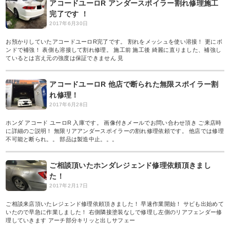
アコードユーロR アンダースポイラー割れ修理施工
完了です ！
2017年6月30日
お預かりしていたアコードユーロR完了です。 割れをメッシュを使い溶接！ 更にボ
ンドで補強！ 表側も溶接して割れ修理。 施工前 施工後 綺麗に直りました、補強し
ているとは言え元の強度は保証できません 見
アコードユーロR 他店で断られた無限スポイラー割
れ修理！
2017年6月28日
ホンダ アコード ユーロR 入庫です。 画像付きメールでお問い合わせ頂き ご来店時
に詳細のご説明！ 無限リアアンダースポイラーの割れ修理依頼です。 他店では修理
不可能と断られ。。 部品は製造中止。。。
ご相談頂いたホンダレジェンド修理依頼頂きまし
た！
2017年2月17日
ご相談来店頂いたレジェンド修理依頼頂きました！ 早速作業開始！ サビも出始めて
いたので早急に作業しました！ 右側隣接塗装なしで修理し左側のリアフェンダー修
理していきます アーチ部分キリッと出しサフェー