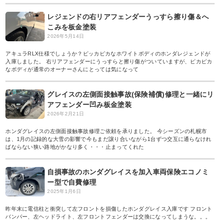
レジェンドの右リアフェンダーうっすら擦り傷＆へ
こみを板金塗装
2026年5月14日
アキュラRLX仕様でしょうか？ピッカピカなホワイトボディのホンダレジェンドが
入庫しました。 右リアフェンダーにうっすらと擦り傷がついていますが、ピカピカ
なボディが通常のオーナーさんにとっては気になって
グレイスの左側面接触事故(保険補償)修理と一緒にリ
アフェンダー凹み板金塗装
2026年2月21日
ホンダグレイスの左側面接触事故修理ご依頼を承りました。 今シーズンの札幌市
は、1月の記録的な大雪の影響で今もまだ譲り合いながら1台ずつ交互に通らなけれ
ばならない狭い路地がかなり多く・・・止まってくれた
自損事故のホンダグレイスを加入車両保険エコノミ
ー型で自費修理
2025年1月6日
昨年末に電信柱と衝突して左フロントを損傷したホンダグレイス入庫です フロント
バンパー、左ヘッドライト、左フロントフェンダーは交換になってしまうな。。。