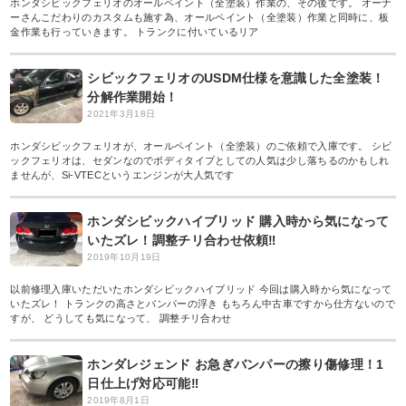
ホンダシビックフェリオのオールペイント（全塗装）作業の、その後です。 オーナ
ーさんこだわりのカスタムも施す為、オールペイント（全塗装）作業と同時に、板
金作業も行っていきます。 トランクに付いているリア
シビックフェリオのUSDM仕様を意識した全塗装！
分解作業開始！
2021年3月18日
ホンダシビックフェリオが、オールペイント（全塗装）のご依頼で入庫です。 シビ
ックフェリオは、セダンなのでボディタイプとしての人気は少し落ちるのかもしれ
ませんが、Si-VTECというエンジンが大人気です
ホンダシビックハイブリッド 購入時から気になって
いたズレ！調整チリ合わせ依頼‼︎
2019年10月19日
以前修理入庫いただいたホンダシビックハイブリッド 今回は購入時から気になって
いたズレ！ トランクの高さとバンパーの浮き もちろん中古車ですから仕方ないので
すが、 どうしても気になって、 調整チリ合わせ
ホンダレジェンド お急ぎバンパーの擦り傷修理！1
日仕上げ対応可能‼︎
2019年8月1日