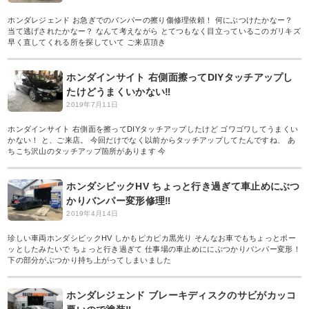
ホンダレジェンド お急ぎでのバンパーの擦り傷修理依頼！ 何にぶつけたかなー？
当て逃げされたかなー？ なんて考えながら とてつもなく目立っているこのガリキズ
早く直してくれる所を探していて ご来店頂き
ホンダインサイト 右側面擦ってDIYタッチアップし
たけどうまくいかない‼︎
2019年7月11日
ホンダインサイト 右側面を擦ってDIYタッチアップしたけど ゴワゴワしてうまくい
かない！ と、ご来店。 今回だけでなく以前からタッチアップしてたんですね、 あ
ちこち沢山のタッチアップ箇所があります 今
ホンダシビックHV ちょっと行き過ぎて車止めにぶつ
かりバンパー変形修理‼︎
2019年4月14日
珍しい車両ホンダシビックHV しかもピカピカ黒光り そんなお車でもちょっとボー
ッとしたみたいで ちょっと行き過ぎて 仕事場の車止めににぶつかりバンパー変形！
下の部分がぶつかり持ち上がってしまいました
ホンダレジェンド ブレーキディスクのサビがカッコ