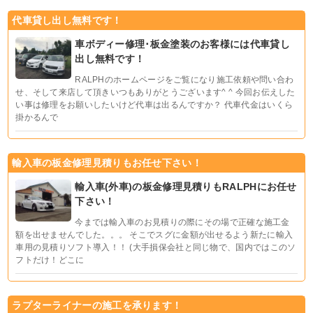
代車貸し出し無料です！
車ボディー修理･板金塗装のお客様には代車貸し
出し無料です！
RALPHのホームページをご覧になり施工依頼や問い合わ
せ、そして来店して頂きいつもありがとうございます^ ^ 今回お伝えした
い事は修理をお願いしたいけど代車は出るんですか？ 代車代金はいくら
掛かるんで
輸入車の板金修理見積りもお任せ下さい！
輸入車(外車)の板金修理見積りもRALPHにお任せ
下さい！
今までは輸入車のお見積りの際にその場で正確な施工金
額を出せませんでした。。。 そこでスグに金額が出せるよう新たに輸入
車用の見積りソフト導入！！ (大手損保会社と同じ物で、国内ではこのソ
フトだけ！どこに
ラプターライナーの施工を承ります！