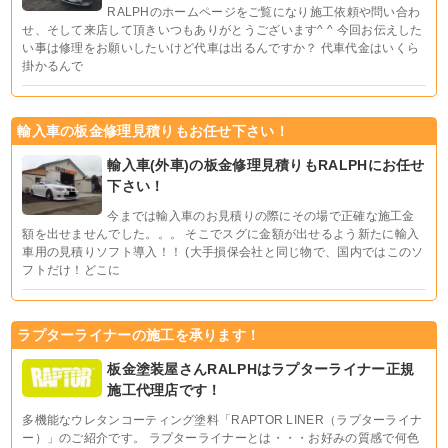
RALPHのホームページをご覧になり施工依頼や問い合わ
せ、そして来店して頂きいつもありがとうございます^ ^ 今回お伝えした
い事は修理をお願いしたいけど代車は出るんですか？ 代車代金はいくら
掛かるんで
輸入車の板金修理見積りもお任せ下さい！
輸入車(外車)の板金修理見積りもRALPHにお任せ
下さい！
今までは輸入車のお見積りの際にその場で正確な施工金
額を出せませんでした。。。 そこでスグに金額が出せるよう新たに輸入
車用の見積りソフト導入！！ (大手損保会社と同じ物で、国内ではこのソ
フトだけ！どこに
ラプターライナーの施工を承ります！
板金塗装屋さんRALPHはラプターライナー正規
施工代理店です！
多機能なウレタンコーティング塗料「RAPTOR LINER（ラプターライナ
ー）」のご紹介です。 ラプターライナーとは・・・お好みの質感で何色