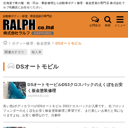
北海道で車の傷・錆・凹み・事故修理なら自動車ボディ修理・板金塗装の専門店 株式会社ラ
ルフ札幌店にお任せください。
お問合せ
検索
メニュー
ボディー修理・板金塗装
DSオートモビル
関連カテゴリ :
輸入車
DSオートモビル
DSオートモービルDS3クロスバックのえくぼをお安
く板金塗装修理
2025年8月12日
良い色(ボディカラー)のDSオートモビル DS3クロスバックが入庫です。 右フロント
フェンダーのえくぼをお安く板金塗装修理ご希望です。 まだ新しいお車だと気にな
りますよね...お安く修理なので、分解作