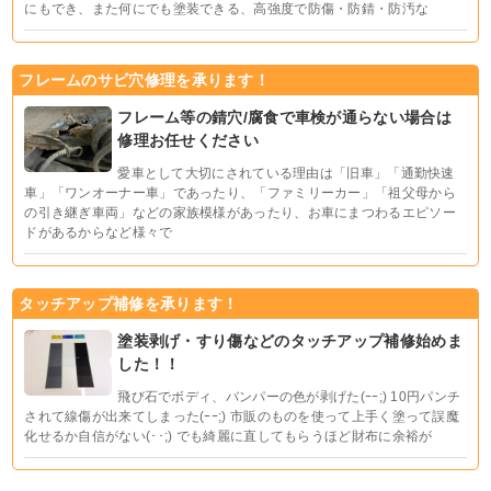
にもでき、また何にでも塗装できる、高強度で防傷・防錆・防汚な
フレームのサビ穴修理を承ります！
フレーム等の錆穴/腐食で車検が通らない場合は
修理お任せください
愛車として大切にされている理由は「旧車」「通勤快速
車」「ワンオーナー車」であったり、「ファミリーカー」「祖父母から
の引き継ぎ車両」などの家族模様があったり、お車にまつわるエピソー
ドがあるからなど様々で
タッチアップ補修を承ります！
塗装剥げ・すり傷などのタッチアップ補修始めま
した！！
飛び石でボディ、バンパーの色が剥げた(ｰｰ;) 10円パンチ
されて線傷が出来てしまった(ｰｰ;) 市販のものを使って上手く塗って誤魔
化せるか自信がない(･･;) でも綺麗に直してもらうほど財布に余裕が