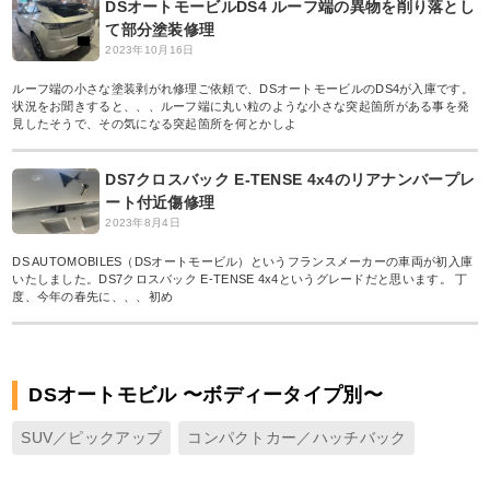
DSオートモービルDS4 ルーフ端の異物を削り落とし
て部分塗装修理
2023年10月16日
ルーフ端の小さな塗装剥がれ修理ご依頼で、DSオートモービルのDS4が入庫です。
状況をお聞きすると、、、ルーフ端に丸い粒のような小さな突起箇所がある事を発
見したそうで、その気になる突起箇所を何とかしよ
DS7クロスバック E-TENSE 4x4のリアナンバープレ
ート付近傷修理
2023年8月4日
DS AUTOMOBILES（DSオートモービル）というフランスメーカーの車両が初入庫
いたしました。DS7クロスバック E-TENSE 4x4というグレードだと思います。 丁
度、今年の春先に、、、初め
DSオートモビル 〜ボディータイプ別〜
SUV／ピックアップ
コンパクトカー／ハッチバック