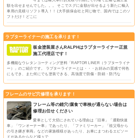
今までは輸入車のお見積りの際にその場で正確な施工金
額を出せませんでした。。。 そこでスグに金額が出せるよう新たに輸入
車用の見積りソフト導入！！ (大手損保会社と同じ物で、国内ではこのソ
フトだけ！どこに
ラプターライナーの施工を承ります！
板金塗装屋さんRALPHはラプターライナー正規
施工代理店です！
多機能なウレタンコーティング塗料「RAPTOR LINER（ラプターライナ
ー）」のご紹介です。 ラプターライナーとは・・・お好みの質感で何色
にもでき、また何にでも塗装できる、高強度で防傷・防錆・防汚な
フレームのサビ穴修理を承ります！
フレーム等の錆穴/腐食で車検が通らない場合は
修理お任せください
愛車として大切にされている理由は「旧車」「通勤快速
車」「ワンオーナー車」であったり、「ファミリーカー」「祖父母から
の引き継ぎ車両」などの家族模様があったり、お車にまつわるエピソー
ドがあるからなど様々で