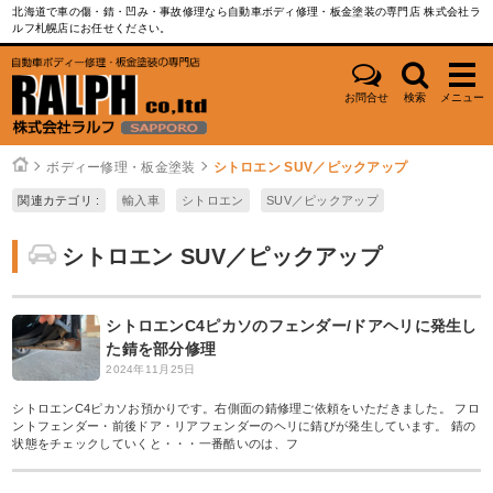
北海道で車の傷・錆・凹み・事故修理なら自動車ボディ修理・板金塗装の専門店 株式会社ラ
ルフ札幌店にお任せください。
お問合せ
検索
メニュー
ボディー修理・板金塗装
シトロエン SUV／ピックアップ
関連カテゴリ :
輸入車
シトロエン
SUV／ピックアップ
シトロエン SUV／ピックアップ
シトロエンC4ピカソのフェンダー/ドアヘリに発生し
た錆を部分修理
2024年11月25日
シトロエンC4ピカソお預かりです。右側面の錆修理ご依頼をいただきました。 フロ
ントフェンダー・前後ドア・リアフェンダーのヘリに錆びが発生しています。 錆の
状態をチェックしていくと・・・一番酷いのは、フ