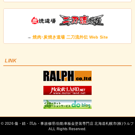
→
焼肉･炭焼き道場 二刀流外伝 Web Site
LINK
©
傷・錆・凹み・事故修理/自動車板金塗装専門店 北海道札幌市(株)ラルフ
ALL Rights Reserved.