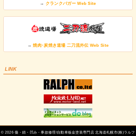
→
クランクバガー Web Site
→
焼肉･炭焼き道場 二刀流外伝 Web Site
LINK
©
傷・錆・凹み・事故修理/自動車板金塗装専門店 北海道札幌市(株)ラルフ