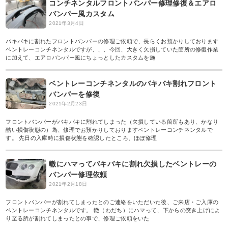
コンチネンタルフロントバンパー修理修復＆エアロ
バンパー風カスタム
2021年3月4日
バキバキに割れたフロントバンパーの修理ご依頼で、長らくお預かりしております
ベントレーコンチネンタルですが、、、今回、大きく欠損していた箇所の修復作業
に加えて、エアロバンパー風にちょっとしたカスタムを施
ベントレーコンチネンタルのバキバキ割れフロント
バンパーを修復
2021年2月23日
フロントバンパーがバキバキに割れてしまった（欠損している箇所もあり、かなり
酷い損傷状態の）為、修理でお預かりしておりますベントレーコンチネンタルで
す。 先日の入庫時に損傷状態を確認したところ、ほぼ修理
轍にハマってバキバキに割れ欠損したベントレーの
バンパー修理依頼
2021年2月18日
フロントバンパーが割れてしまったとのご連絡をいただいた後、ご来店・ご入庫の
ベントレーコンチネンタルです。 轍（わだち）にハマって、下からの突き上げによ
り至る所が割れてしまったとの事で、修理ご依頼をいた