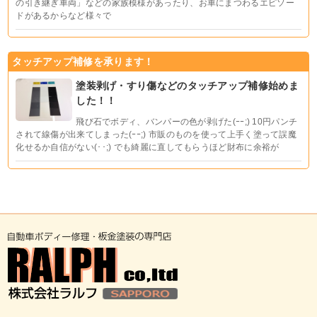
の引き継ぎ車両」などの家族模様があったり、お車にまつわるエピソー
ドがあるからなど様々で
タッチアップ補修を承ります！
塗装剥げ・すり傷などのタッチアップ補修始めま
した！！
飛び石でボディ、バンパーの色が剥げた(ｰｰ;) 10円パンチ
されて線傷が出来てしまった(ｰｰ;) 市販のものを使って上手く塗って誤魔
化せるか自信がない(･･;) でも綺麗に直してもらうほど財布に余裕が