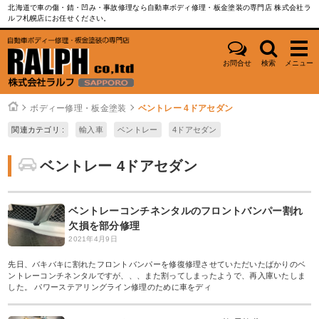
北海道で車の傷・錆・凹み・事故修理なら自動車ボディ修理・板金塗装の専門店 株式会社ラ
ルフ札幌店にお任せください。
お問合せ
検索
メニュー
ボディー修理・板金塗装
ベントレー 4ドアセダン
関連カテゴリ :
輸入車
ベントレー
4ドアセダン
ベントレー 4ドアセダン
ベントレーコンチネンタルのフロントバンパー割れ
欠損を部分修理
2021年4月9日
先日、バキバキに割れたフロントバンパーを修復修理させていただいたばかりのベ
ントレーコンチネンタルですが、、、また割ってしまったようで、再入庫いたしま
した。 パワーステアリングライン修理のために車をディ