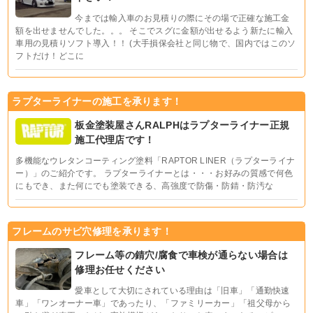
今までは輸入車のお見積りの際にその場で正確な施工金
額を出せませんでした。。。 そこでスグに金額が出せるよう新たに輸入
車用の見積りソフト導入！！ (大手損保会社と同じ物で、国内ではこのソ
フトだけ！どこに
ラプターライナーの施工を承ります！
板金塗装屋さんRALPHはラプターライナー正規
施工代理店です！
多機能なウレタンコーティング塗料「RAPTOR LINER（ラプターライナ
ー）」のご紹介です。 ラプターライナーとは・・・お好みの質感で何色
にもでき、また何にでも塗装できる、高強度で防傷・防錆・防汚な
フレームのサビ穴修理を承ります！
フレーム等の錆穴/腐食で車検が通らない場合は
修理お任せください
愛車として大切にされている理由は「旧車」「通勤快速
車」「ワンオーナー車」であったり、「ファミリーカー」「祖父母から